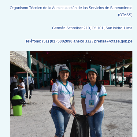
Organismo Técnico de la Administración de los Servicios de Saneamiento
(OTASS)
Germán Schreiber 210, Of. 101, San Isidro, Lima
Teléfono: (51) (01) 5002090 anexo 332 /
prensa@otass.gob.pe