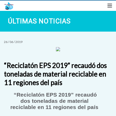
Síguenos en
ÚLTIMAS NOTICIAS
"Año de la Esperanza y el Fortalecimiento de la Democracia"
Denuncias Ciudadanas
Preguntas Frecuentes
Correo
26 / 06 / 2019
“Reciclatón EPS 2019” recaudó dos
toneladas de material reciclable en
11 regiones del país
“Reciclatón EPS 2019” recaudó
dos toneladas de material
reciclable en 11 regiones del país