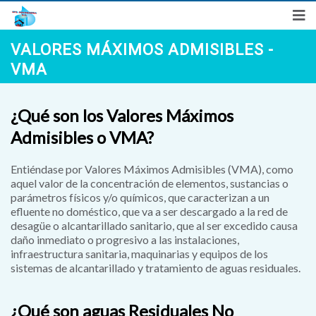
Síguenos en
VALORES MÁXIMOS ADMISIBLES -
"Año de la Esperanza y el Fortalecimiento de la Democracia"
VMA
Denuncias Ciudadanas
Preguntas Frecuentes
Correo
¿Qué son los Valores Máximos
Admisibles o VMA?
Entiéndase por Valores Máximos Admisibles (VMA), como
aquel valor de la concentración de elementos, sustancias o
parámetros físicos y/o químicos, que caracterizan a un
efluente no doméstico, que va a ser descargado a la red de
desagüe o alcantarillado sanitario, que al ser excedido causa
daño inmediato o progresivo a las instalaciones,
infraestructura sanitaria, maquinarias y equipos de los
sistemas de alcantarillado y tratamiento de aguas residuales.
¿Qué son aguas Residuales No